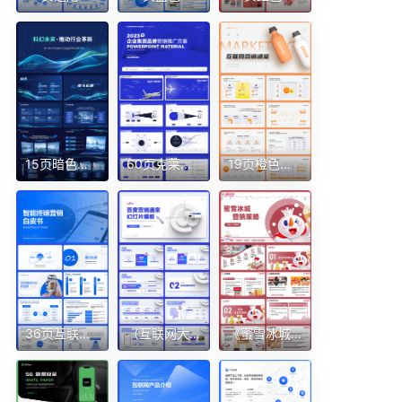
15页暗色科技互联网蓝绿色行业革新发展PPT模板
60页克莱因深蓝色超质感集团品牌营销推广方案精品PPT带切换动画
19页橙色互联网产品品牌营销商业计划晋升报告逻辑图PPT模版
36页互联网蓝白行业分析报告传媒大学PPT模板
（互联网大厂专题02）62页原创百度定制蓝色主题3D立体感PPT模板
《蜜雪冰城品牌营销策略》市场调研分析28页PPT完整模板