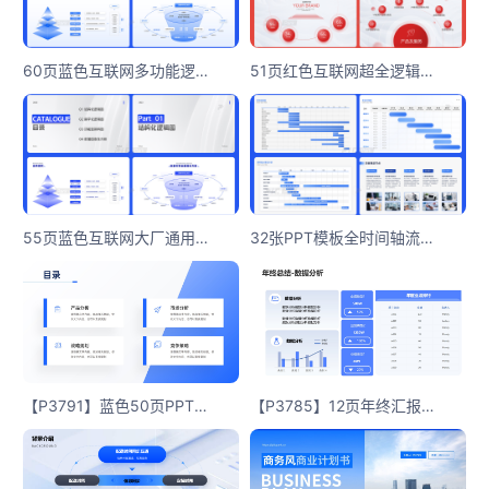
60页蓝色互联网多功能逻辑系统组织架构图一键换色PPT模版
51页红色互联网超全逻辑架构图一键换色PPT模板
55页蓝色互联网大厂通用述职超全逻辑思维导图架构图PPT模板
32张PPT模板全时间轴流程图甘特图进度表
【P3791】蓝色50页PPT目录版式速查手册PPT模板
【P3785】12页年终汇报数据分析图表数据可视化PPT模板