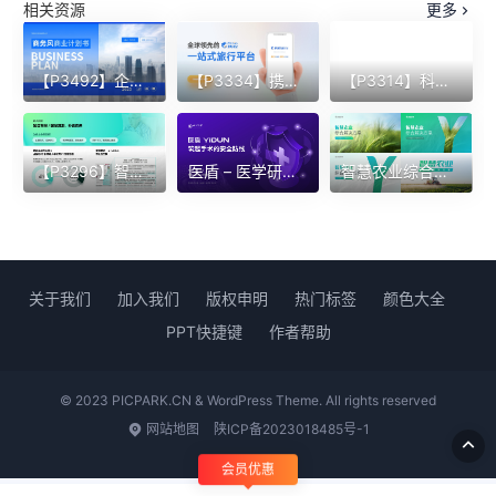
相关资源
更多
【P3492】企业介绍类型内容版式
【P3334】携程APP展示封面页
【P3314】科沃斯机器人介绍
【P3296】智能床垫内容版式
医盾 – 医学研究类
智慧农业综合解决方案版式
关于我们
加入我们
版权申明
热门标签
颜色大全
PPT快捷键
作者帮助
© 2023 PICPARK.CN & WordPress Theme. All rights reserved
网站地图
陕ICP备2023018485号-1
会员优惠