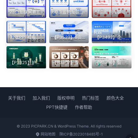
23页互联网商业汇报业务逻辑图PPT模板
60页蓝色互联网多功能逻辑系统组织架构图一键换色PPT模版
51页红色互联网超全逻辑架构图一键换色PPT模板
32张PPT模板全时间轴流程图甘特图进度表
【P3523】6页蓝色渐变多内容排版
【P3492】企业介绍类型内容版式
【P3325】护肤品产品展示
【P3307】雀巢茶饮消费分析
【P3296】智能床垫内容版式
关于我们
加入我们
版权申明
热门标签
颜色大全
PPT快捷键
作者帮助
© 2023 PICPARK.CN & WordPress Theme. All rights reserved
网站地图
陕ICP备2023018485号-1