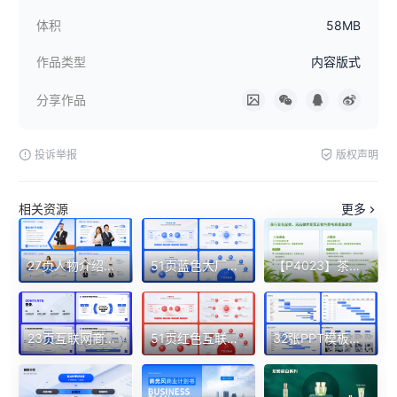
体积
58MB
作品类型
内容版式
分享作品
投诉举报
版权声明
相关资源
更多
27页人物介绍个人履历组织架构部门团队成员风采展示多图PPT模板
51页蓝色大厂逻辑架构图一键换色含字体PPT模板
【P4023】茶叶抖音电商PPT内容版式
23页互联网商业汇报业务逻辑图PPT模板
51页红色互联网超全逻辑架构图一键换色PPT模板
32张PPT模板全时间轴流程图甘特图进度表