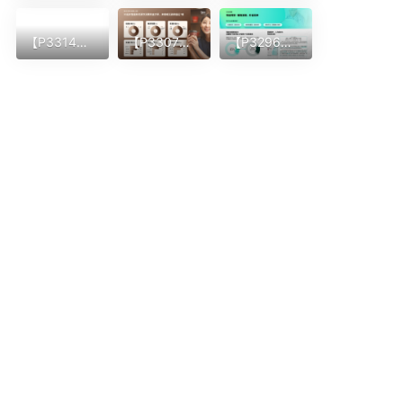
【P3314】科沃斯机器人介绍
【P3307】雀巢茶饮消费分析
【P3296】智能床垫内容版式