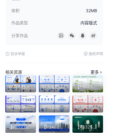
体积
32MB
作品类型
内容版式
分享作品
投诉举报
版权声明
相关资源
更多
27页人物介绍个人履历组织架构部门团队成员风采展示多图PPT模板
51页蓝色大厂逻辑架构图一键换色含字体PPT模板
【P4023】茶叶抖音电商PPT内容版式
23页互联网商业汇报业务逻辑图PPT模板
60页蓝色互联网多功能逻辑系统组织架构图一键换色PPT模版
51页红色互联网超全逻辑架构图一键换色PPT模板
【P3523】6页蓝色渐变多内容排版
【P3492】企业介绍类型内容版式
【P3325】护肤品产品展示