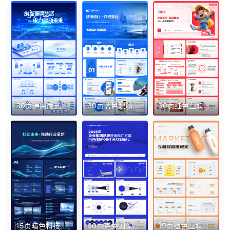
30页通用版式逻辑架构房子图目录页电网蓝色渐变科技感PPT
30页蓝色职场通用目录结构架构页等PPT模版
30页红色互联网项目规划短剧活动PPT模板
15页暗色科技互联网蓝绿色行业革新发展PPT模板
60页克莱因深蓝色超质感集团品牌营销推广方案精品PPT带切换动画
19页橙色互联网产品品牌营销商业计划晋升报告逻辑图PPT模版