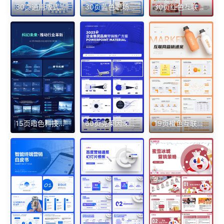
30页通用版式逻辑架构房子图目录页电网蓝色渐变科技感PPT
30页蓝色职场通用目录结构架构页等PPT模版
30页红色互联网项目规划短剧活动PPT模板
15页暗色科技互联网蓝绿色行业革新发展PPT模板
60页克莱因深蓝色超质感集团品牌营销推广方案精品PPT带切换动画
19页橙色互联网产品品牌营销商业计划晋升报告逻辑图PPT模版