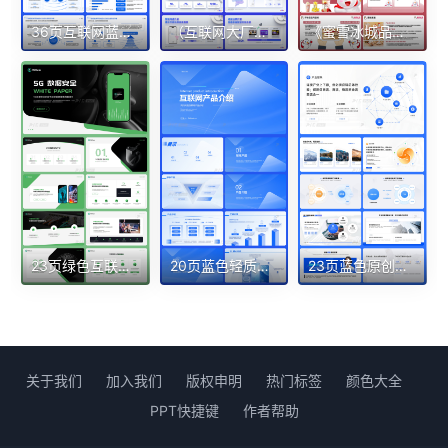
36页互联网蓝白行业分析报告传媒大学PPT模板
（互联网大厂专题02）62页原创百度定制蓝色主题3D立体感PPT模板
《蜜雪冰城品牌营销策略》市场调研分析28页PPT完整模板
23页绿色互联网发布会汇报总结年度答辩作品展示PPT模版
20页蓝色轻质感高端互联网样机产品介绍手册
23页蓝色原创品牌宣传web网页逻辑架构PPT模板
关于我们
加入我们
版权申明
热门标签
颜色大全
PPT快捷键
作者帮助