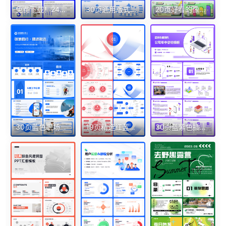
免费下载！24页蓝绿活力数据分析报告PPT模板Keypoint大师ppt设计
30页通用版式逻辑架构房子图目录页电网蓝色渐变科技感PPT
20页好看的像素风多色孟菲斯通用工作计划创新PPT模板
30页蓝色职场通用目录结构架构页等PPT模版
19页精选红蓝版营销策划逻辑图组织框架架构图ppt需平滑切换
30页蓝紫色插画风公司年中总结汇报团队介绍ppt模板