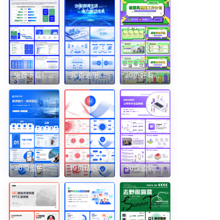
免费下载！24页蓝绿活力数据分析报告PPT模板Keypoint大师ppt设计
30页通用版式逻辑架构房子图目录页电网蓝色渐变科技感PPT
20页好看的像素风多色孟菲斯通用工作计划创新PPT模板
30页蓝色职场通用目录结构架构页等PPT模版
19页精选红蓝版营销策划逻辑图组织框架架构图ppt需平滑切换
30页蓝紫色插画风公司年中总结汇报团队介绍ppt模板