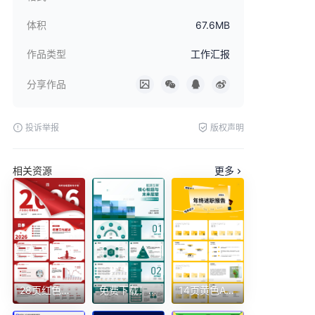
体积
67.6MB
作品类型
工作汇报
分享作品
投诉举报
版权声明
相关资源
更多
28页红色质感2026年简约风年终总结暨新年计划ppt模板年终总结工作总结
免费下载！27页电网电力行业汇报ppt
14页黄色AI格式2026年终述职报告工作总结未来展望个人分析