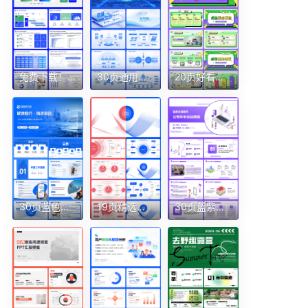
免费下载！24页蓝绿活力数据分析报告PPT模板Keypoint大师ppt设计
30页通用版式逻辑架构房子图目录页电网蓝色渐变科技感PPT
20页好看的像素风多色孟菲斯通用工作计划创新PPT模板
30页蓝色职场通用目录结构架构页等PPT模版
19页精选红蓝版营销策划逻辑图组织框架架构图ppt需平滑切换
30页蓝紫色插画风公司年中总结汇报团队介绍ppt模板