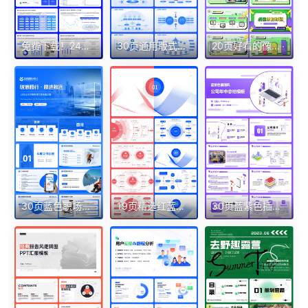
免费下载！24页蓝绿活力数据分析报告PPT模板Keypoint大师ppt设计
30页通用版式逻辑架构房子图目录页电网蓝色渐变科技感PPT
20页好看的像素风多色孟菲斯通用工作计划创新PPT模板
30页蓝色职场通用目录结构架构页等PPT模版
19页精选红蓝版营销策划逻辑图组织框架架构图ppt需平滑切换
30页蓝紫色插画风公司年中总结汇报团队介绍ppt模板