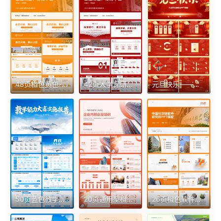
48页橙色黄色-保研推免自我介绍顶部导航PPT（东南大学）
42页大学保研推免自我介绍陈述PPT模板（支持一键换色）
元旦快乐——简约新年元旦节主题班会23页PPT模板
50页蓝色教学能力大赛活动方案课程教案培训通用PPT
20页通用型橙色企业内部培训课件PPT模板
26页橙色软件研究所PPT学术模板