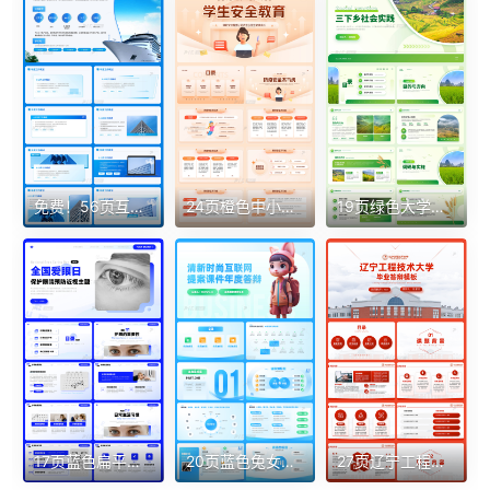
免费！56页互联网大厂蓝色商务风实用简单PPT模板
24页橙色中小学生安全知识教育普及PPT
19页绿色大学生暑假三下乡社会实践学习汇报总结PPT
17页蓝色扁平大气眼睛预防近视项目科普PPT
20页蓝色兔女孩小清新互联网提案课件年度答辩PPT模板
27页辽宁工程技术大学毕业答辩模板