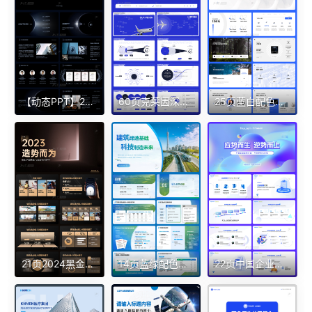
【动态PPT】28页蓝灰黑色简约大气科技感地球公司简介企业介绍PPT模板
60页克莱因深蓝色超质感集团品牌营销推广方案精品PPT带切换动画
25页蓝白配色公司介绍PPT模版简约大气人工智能科技感培训演讲业务推广模板
21页2024黑金高端大气品牌推广企业宣传介绍PPT模板
14页蓝绿配色建筑行业公司简介外宣PPT模板
22页中国企业盛典大会零售大卖场清爽淡雅超实用商务PPT模板