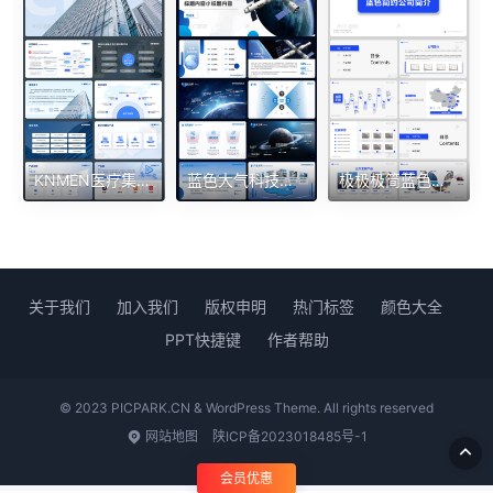
KNMEN医疗集团高级数字化智慧医疗宣传PPT
蓝色大气科技制造航天通用企业宣传PPT
极极极简蓝色企业简约产品汇报ppt
关于我们
加入我们
版权申明
热门标签
颜色大全
PPT快捷键
作者帮助
© 2023 PICPARK.CN & WordPress Theme. All rights reserved
网站地图
陕ICP备2023018485号-1
会员优惠