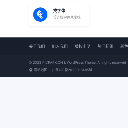
找字体
设计找字体就来找字体，海量无版权字体，找字体只为…
关于我们
加入我们
版权申明
热门标签
颜
© 2023 PICPARK.CN & WordPress Theme. All rights reserved
网站地图
陕ICP备2023018485号-1