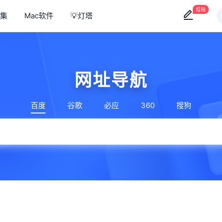
投稿
集
Mac软件
💡灯塔
网址导航
百度
谷歌
必应
360
搜狗