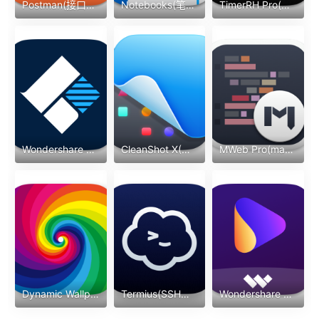
Postman(接口调试)
Notebooks(笔记)
TimerRH Pro(计时)
Wondershare Recoverit(文件恢复)
CleanShot X(录屏截图)
MWeb Pro(markdown编辑器)
Dynamic Wallpaper(动态壁纸)
Termius(SSH工具)
Wondershare UniConverter(视频处理)