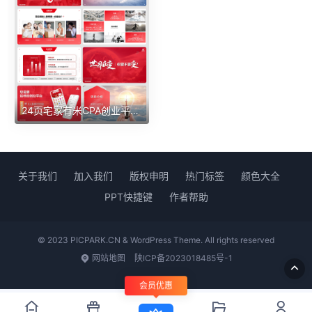
24页宅家有米CPA创业平台演示PPT
关于我们
加入我们
版权申明
热门标签
颜色大全
PPT快捷键
作者帮助
© 2023 PICPARK.CN & WordPress Theme. All rights reserved
网站地图
陕ICP备2023018485号-1
会员优惠