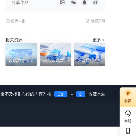
分享作品
投诉举报
版权声明
相关资源
更多
玻璃数据统计蓝色C4D
商务玻璃数据图表几何白色C4D
玻璃质感几何商务数据模型C4D
来不及找到心仪的内容？按
Ctrl
+
D
收藏本站
会员
客服