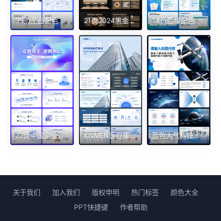
25页蓝白配色公司介绍PPT模版简约大气人工智能科技感培训演讲业务推广模板
21页2024黑金高端大气品牌推广企业宣传介绍PPT模板
14页蓝绿配色建筑行业公司简介外宣PPT模板
22页中国企业盛典大会零售大卖场清爽淡雅超实用商务PPT模板
KNMEN医疗集团高级数字化智慧医疗宣传PPT
蓝色大气科技制造航天通用企业宣传PPT
关于我们
加入我们
版权申明
热门标签
颜色大全
PPT快捷键
作者帮助