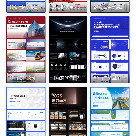
11页集团介绍（单页不错）的集团企业ppt模板
25页超实用大气红简约商务企业业务案例介绍PPT模板
24页蓝色高端大气速达环球物流公司业务介绍PPT模板（带动画）
12页红色公司企介绍商务能源 项目简约城市高级科技PPT模板
【动态PPT】28页蓝灰黑色简约大气科技感地球公司简介企业介绍PPT模板
60页克莱因深蓝色超质感集团品牌营销推广方案精品PPT带切换动画