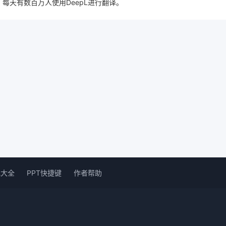
每天有数百万人使用DeepL进行翻译。
色大全
PPT快捷键
作者帮助