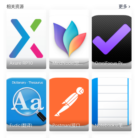
相关资源
更多
Axure RP10
MindNode(思维导图)
OmniFocus Pro(任务待办)
Eudic(翻译)
Postman(接口调试)
Notebooks(笔记)