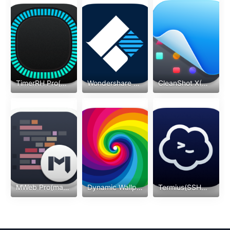
TimerRH Pro(计时)
Wondershare Recoverit(文件恢复)
CleanShot X(录屏截图)
MWeb Pro(markdown编辑器)
Dynamic Wallpaper(动态壁纸)
Termius(SSH工具)