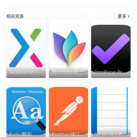
相关资源
更多
Axure RP10
MindNode(思维导图)
OmniFocus Pro(任务待办)
Eudic(翻译)
Postman(接口调试)
Notebooks(笔记)