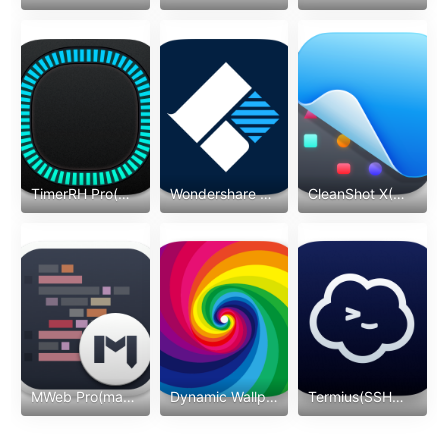
TimerRH Pro(计时)
Wondershare Recoverit(文件恢复)
CleanShot X(录屏截图)
MWeb Pro(markdown编辑器)
Dynamic Wallpaper(动态壁纸)
Termius(SSH工具)